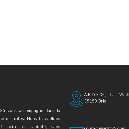
A.R.D.F.35, La Vieil
35150 Brie
F.35 vous accompagne dans la
he de fuites. Nous travaillons
fficacité et rapidité, sans
contact@ardf35.com