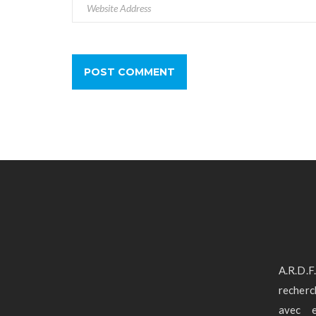
A.R.D.
recherc
avec e