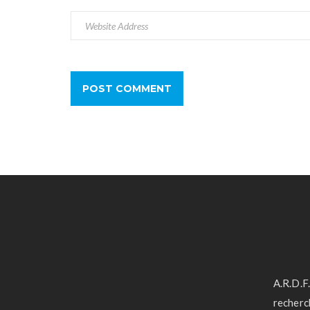
A.R.D.
recherc