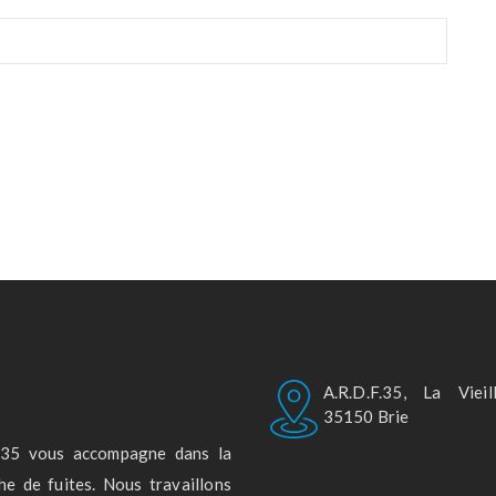
A.R.D.F.35, La Vieil
35150 Brie
F.35 vous accompagne dans la
he de fuites. Nous travaillons