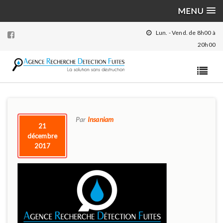
MENU
Lun. - Vend. de 8h00 à
20h00
Togg
navig
Par
Insaniam
21
décembre
2017